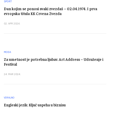
SPORT
Dan kojim se ponosi svaki zvezdaš – 02.04.1974. I prva
evropska titula KK Crvena Zvezda
02. APR 2024.
MODA
Za umetnost je potrebna ljubav. Art Address – Udruženje i
Festival
24. MAR 2024.
VIRALNO
Engleski jezik: Ključ uspeha u biznisu