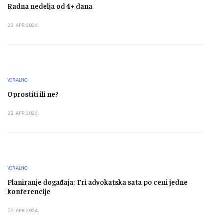
Radna nedelja od 4+ dana
23. APR 2024.
VIRALNO
Oprostiti ili ne?
23. APR 2024.
VIRALNO
Planiranje događaja: Tri advokatska sata po ceni jedne
konferencije
09. APR 2024.