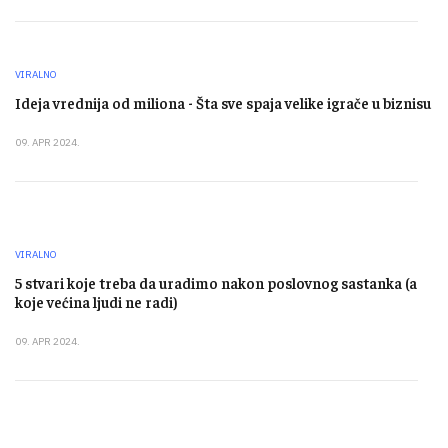
VIRALNO
Ideja vrednija od miliona - Šta sve spaja velike igrače u biznisu
09. APR 2024.
VIRALNO
5 stvari koje treba da uradimo nakon poslovnog sastanka (a
koje većina ljudi ne radi)
09. APR 2024.