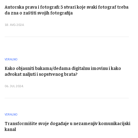
Autorska prava i fotografi: 5 stvari koje svaki fotograf treba
da zna o zaštiti svojih fotografija
18. AVG 2024.
VIRALNO
Kako objasniti bakama/dedama digitalnu imovinu i kako
advokat naljuti i sopstvenog brata?
06. JUL 2024.
VIRALNO
Transformišite svoje događaje u nezamenjiv komunikacijski
kanal