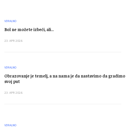
VIRALNO
Bol ne možete izbeći, ali...
23. APR 2024.
VIRALNO
Obrazovanje je temelj, a na nama je da nastavimo da gradimo
svoj put
23. APR 2024.
VIRALNO