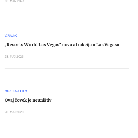
05. MAR 2024.
VIRALNO
„Resorts World Las Vegas“ nova atrakcija u Las Vegasu
28. MAJ 2023.
MUZIKA & FILM
Ovaj čovek je neuništiv
28. MAJ 2023.