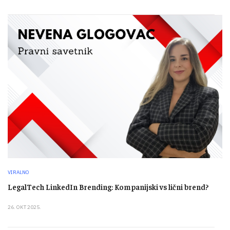
VIRALNO
LegalTech LinkedIn Brending: Kompanijski vs lični brend?
26. OKT 2025.