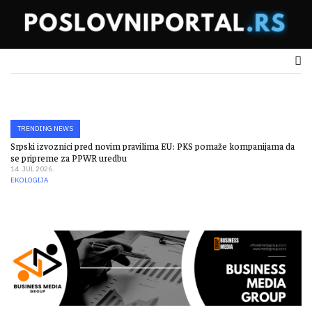
TRENDING NEWS
Srpski izvoznici pred novim pravilima EU: PKS pomaže kompanijama da
El
se pripreme za PPWR uredbu
03.
IN
14. JUL 2026.
EKOLOGIJA