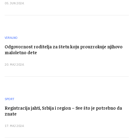
05. JUN 2024.
VIRALNO
Odgovornost roditelja za štetu koju prouzrokuje njihovo
maloletno dete
20. MAJ 2024.
SPORT
Registracija jahti, Srbija i region – Sve što je potrebno da
znate
17. MAJ 2024.