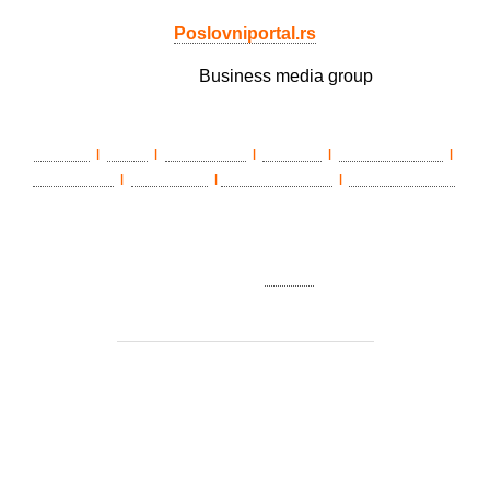
Poslovniportal.rs
Member of
Business media group
LAWLife
eŽena
BIZ matinee
Državnik
Poslovni portal
|
|
|
|
|
HEALTHLife
ePenzioner
TradeWithSerbia
Privredni portal
|
|
|
O nama
|
Impresum
|
Marketing
|
Pravila korišćenja
|
Politika
privatnosti
|
Kontakt