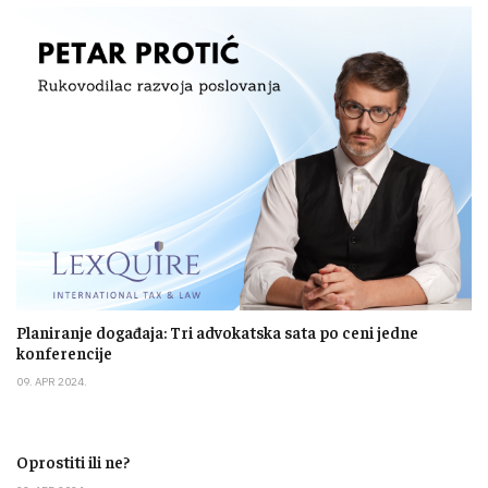
Planiranje događaja: Tri advokatska sata po ceni jedne
konferencije
09. APR 2024.
Oprostiti ili ne?