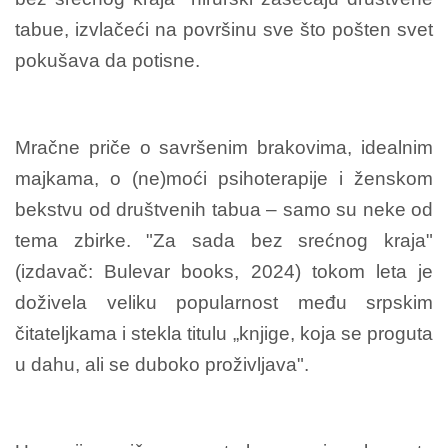
tabue, izvlačeći na površinu sve što pošten svet
pokušava da potisne.
Mračne priče o savršenim brakovima, idealnim
majkama, o (ne)moći psihoterapije i ženskom
bekstvu od društvenih tabua – samo su neke od
tema zbirke. "Za sada bez srećnog kraja"
(izdavač: Bulevar books, 2024) tokom leta je
doživela veliku popularnost među srpskim
čitateljkama i stekla titulu „knjige, koja se proguta
u dahu, ali se duboko proživljava".