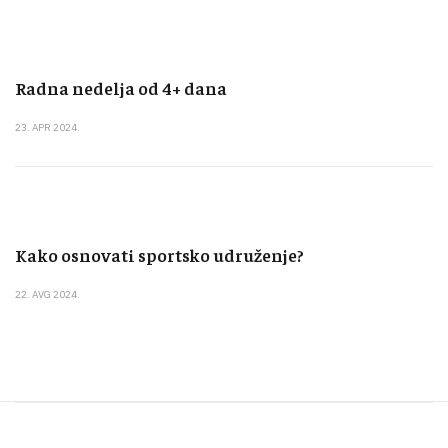
Radna nedelja od 4+ dana
23. APR 2024.
Kako osnovati sportsko udruženje?
22. AVG 2024.