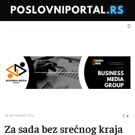
04 SEPTEMBAR 2024
EMP
Za sada bez srećnog kraja