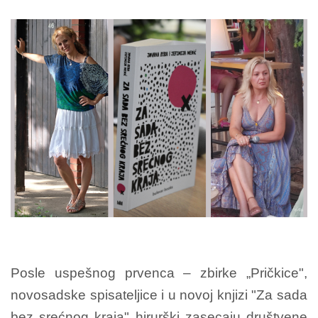
Posle uspešnog prvenca – zbirke „Pričkice",
novosadske spisateljice i u novoj knjizi "Za sada
bez srećnog kraja" hirurški zasecaju društvene