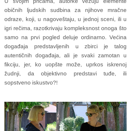
U svojim pričama, autorke vezuju elemente
običnih ljudskih sudbina za njihove mračne
odraze, koji, u nagoveštaju, u jednoj sceni, ili u
igri rečima, razotkrivaju kompleksnost onoga što
samo na prvi pogled deluje ordinarno. Većina
događaja predstavljenih u zbirci je talog
autentičnih događaja, ali je svaki zamotan u
fikciju, jer, ko uopšte može, uprkos iskrenoj
žudnji, da objektivno predstavi tuđe, ili
sopstveno iskustvo?!