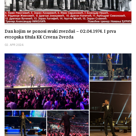
Dan kojim se ponosi svaki zvezdaš – 02.04.1974. I prva
evropska titula KK Crvena Zvezda
02. APR 2024.