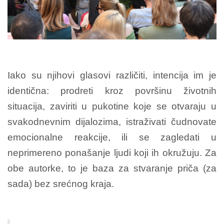
Iako su njihovi glasovi različiti, intencija im je
identična: prodreti kroz površinu životnih
situacija, zaviriti u pukotine koje se otvaraju u
svakodnevnim dijalozima, istraživati čudnovate
emocionalne reakcije, ili se zagledati u
neprimereno ponašanje ljudi koji ih okružuju. Za
obe autorke, to je baza za stvaranje priča (za
sada) bez srećnog kraja.