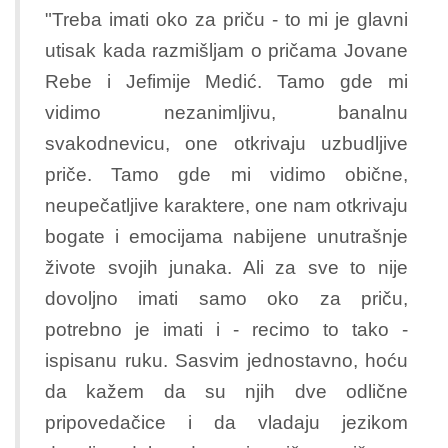
"Treba imati oko za priču - to mi je glavni
utisak kada razmišljam o pričama Jovane
Rebe i Jefimije Medić. Tamo gde mi
vidimo nezanimljivu, banalnu
svakodnevicu, one otkrivaju uzbudljive
priče. Tamo gde mi vidimo obične,
neupečatljive karaktere, one nam otkrivaju
bogate i emocijama nabijene unutrašnje
živote svojih junaka. Ali za sve to nije
dovoljno imati samo oko za priču,
potrebno je imati i - recimo to tako -
ispisanu ruku. Sasvim jednostavno, hoću
da kažem da su njih dve odlične
pripovedačice i da vladaju jezikom