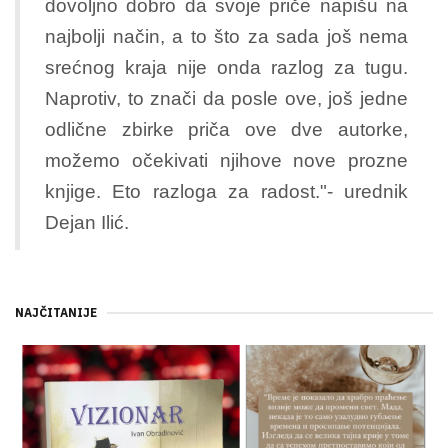
dovoljno dobro da svoje priče napišu na
najbolji način, a to što za sada još nema
srećnog kraja nije onda razlog za tugu.
Naprotiv, to znači da posle ove, još jedne
odlične zbirke priča ove dve autorke,
možemo očekivati njihove nove prozne
knjige. Eto razloga za radost."- urednik
Dejan Ilić.
NAJČITANIJE