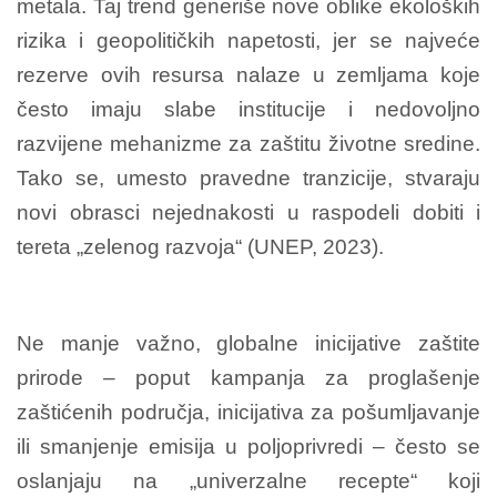
metala. Taj trend generiše nove oblike ekoloških
rizika i geopolitičkih napetosti, jer se najveće
rezerve ovih resursa nalaze u zemljama koje
često imaju slabe institucije i nedovoljno
razvijene mehanizme za zaštitu životne sredine.
Tako se, umesto pravedne tranzicije, stvaraju
novi obrasci nejednakosti u raspodeli dobiti i
tereta „zelenog razvoja“ (UNEP, 2023).
Ne manje važno, globalne inicijative zaštite
prirode – poput kampanja za proglašenje
zaštićenih područja, inicijativa za pošumljavanje
ili smanjenje emisija u poljoprivredi – često se
oslanjaju na „univerzalne recepte“ koji