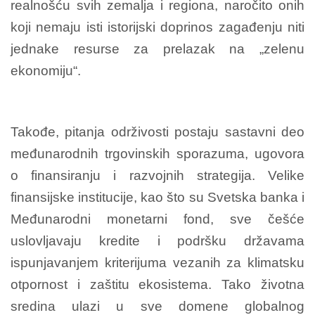
realnošću svih zemalja i regiona, naročito onih
koji nemaju isti istorijski doprinos zagađenju niti
jednake resurse za prelazak na „zelenu
ekonomiju“.
Takođe, pitanja održivosti postaju sastavni deo
međunarodnih trgovinskih sporazuma, ugovora
o finansiranju i razvojnih strategija. Velike
finansijske institucije, kao što su Svetska banka i
Međunarodni monetarni fond, sve češće
uslovljavaju kredite i podršku državama
ispunjavanjem kriterijuma vezanih za klimatsku
otpornost i zaštitu ekosistema. Tako životna
sredina ulazi u sve domene globalnog