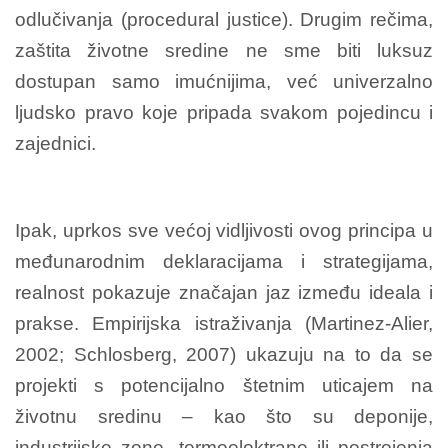
odlučivanja (procedural justice). Drugim rečima,
zaštita životne sredine ne sme biti luksuz
dostupan samo imućnijima, već univerzalno
ljudsko pravo koje pripada svakom pojedincu i
zajednici.
Ipak, uprkos sve većoj vidljivosti ovog principa u
međunarodnim deklaracijama i strategijama,
realnost pokazuje značajan jaz između ideala i
prakse. Empirijska istraživanja (Martinez-Alier,
2002; Schlosberg, 2007) ukazuju na to da se
projekti s potencijalno štetnim uticajem na
životnu sredinu – kao što su deponije,
industrijske zone, termoelektrane ili postrojenja