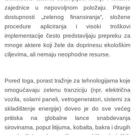
zajednice u nepovoljnom položaju. Pitanje
dostupnosti „zelenog finansiranja“, složene
procedure apliciranja i visoki troškovi
implementacije često predstavljaju prepreku za
mnoge aktere koji žele da doprinesu ekološkim
ciljevima, ali nemaju neophodne resurse.
Pored toga, porast tražnje za tehnologijama koje
omogućavaju zelenu tranziciju (npr. električna
vozila, solarni paneli, vetrogeneratori, sistemi za
skladištenje energije) doveo je do sve većeg
pritiska na globalne lance snabdevanja
sirovinama, poput litijuma, kobalta, bakra i drugih