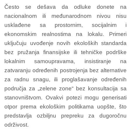
Često se dešava da odluke donete na
nacionalnom ili međunarodnom nivou nisu
usklađene sa prostornim, socijalnim i
ekonomskim realnostima na lokalu. Primeri
uključuju uvođenje novih ekoloških standarda
bez pružanja finansijske ili tehničke podrške
lokalnim samoupravama, insistiranje na
zatvaranju određenih postrojenja bez alternative
za radnu snagu, ili proglašavanje određenih
područja za „zelene zone“ bez konsultacija sa
stanovništvom. Ovakvi potezi mogu generisati
otpor prema ekološkim politikama uopšte, što
predstavlja ozbiljnu prepreku za dugoročnu
održivost.