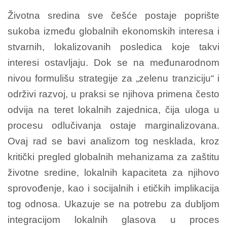
Životna sredina sve češće postaje poprište
sukoba između globalnih ekonomskih interesa i
stvarnih, lokalizovanih posledica koje takvi
interesi ostavljaju. Dok se na međunarodnom
nivou formulišu strategije za „zelenu tranziciju“ i
održivi razvoj, u praksi se njihova primena često
odvija na teret lokalnih zajednica, čija uloga u
procesu odlučivanja ostaje marginalizovana.
Ovaj rad se bavi analizom tog nesklada, kroz
kritički pregled globalnih mehanizama za zaštitu
životne sredine, lokalnih kapaciteta za njihovo
sprovođenje, kao i socijalnih i etičkih implikacija
tog odnosa. Ukazuje se na potrebu za dubljom
integracijom lokalnih glasova u proces