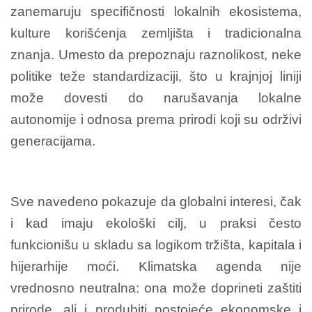
zanemaruju specifičnosti lokalnih ekosistema,
kulture korišćenja zemljišta i tradicionalna
znanja. Umesto da prepoznaju raznolikost, neke
politike teže standardizaciji, što u krajnjoj liniji
može dovesti do narušavanja lokalne
autonomije i odnosa prema prirodi koji su održivi
generacijama.
Sve navedeno pokazuje da globalni interesi, čak
i kad imaju ekološki cilj, u praksi često
funkcionišu u skladu sa logikom tržišta, kapitala i
hijerarhije moći. Klimatska agenda nije
vrednosno neutralna: ona može doprineti zaštiti
prirode, ali i produbiti postojeće ekonomske i