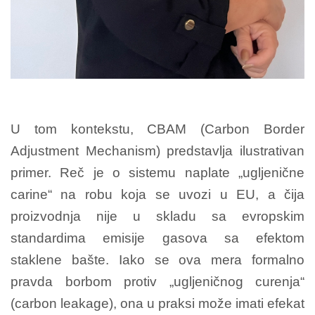
U tom kontekstu, CBAM (Carbon Border
Adjustment Mechanism) predstavlja ilustrativan
primer. Reč je o sistemu naplate „ugljenične
carine“ na robu koja se uvozi u EU, a čija
proizvodnja nije u skladu sa evropskim
standardima emisije gasova sa efektom
staklene bašte. Iako se ova mera formalno
pravda borbom protiv „ugljeničnog curenja“
(carbon leakage), ona u praksi može imati efekat