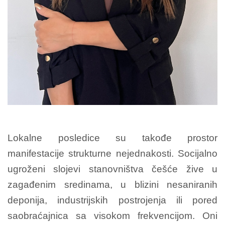
Lokalne posledice su takođe prostor
manifestacije strukturne nejednakosti. Socijalno
ugroženi slojevi stanovništva češće žive u
zagađenim sredinama, u blizini nesaniranih
deponija, industrijskih postrojenja ili pored
saobraćajnica sa visokom frekvencijom. Oni