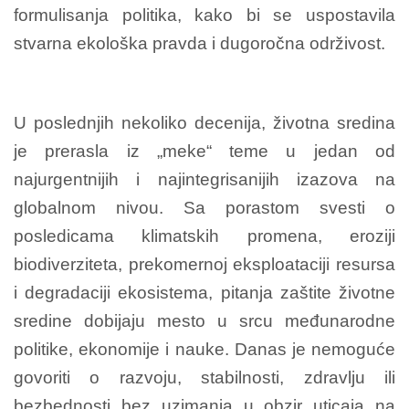
formulisanja politika, kako bi se uspostavila
stvarna ekološka pravda i dugoročna održivost.
U poslednjih nekoliko decenija, životna sredina
je prerasla iz „meke“ teme u jedan od
najurgentnijih i najintegrisanijih izazova na
globalnom nivou. Sa porastom svesti o
posledicama klimatskih promena, eroziji
biodiverziteta, prekomernoj eksploataciji resursa
i degradaciji ekosistema, pitanja zaštite životne
sredine dobijaju mesto u srcu međunarodne
politike, ekonomije i nauke. Danas je nemoguće
govoriti o razvoju, stabilnosti, zdravlju ili
bezbednosti bez uzimanja u obzir uticaja na