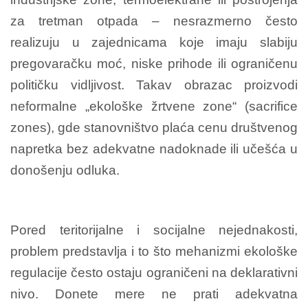
za tretman otpada – nesrazmerno često
realizuju u zajednicama koje imaju slabiju
pregovaračku moć, niske prihode ili ograničenu
političku vidljivost. Takav obrazac proizvodi
neformalne „ekološke žrtvene zone“ (sacrifice
zones), gde stanovništvo plaća cenu društvenog
napretka bez adekvatne nadoknade ili učešća u
donošenju odluka.
Pored teritorijalne i socijalne nejednakosti,
problem predstavlja i to što mehanizmi ekološke
regulacije često ostaju ograničeni na deklarativni
nivo. Donete mere ne prati adekvatna