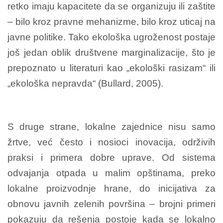
retko imaju kapacitete da se organizuju ili zaštite
– bilo kroz pravne mehanizme, bilo kroz uticaj na
javne politike. Tako ekološka ugroženost postaje
još jedan oblik društvene marginalizacije, što je
prepoznato u literaturi kao „ekološki rasizam“ ili
„ekološka nepravda“ (Bullard, 2005).
S druge strane, lokalne zajednice nisu samo
žrtve, već često i nosioci inovacija, održivih
praksi i primera dobre uprave. Od sistema
odvajanja otpada u malim opštinama, preko
lokalne proizvodnje hrane, do inicijativa za
obnovu javnih zelenih površina – brojni primeri
pokazuju da rešenja postoje kada se lokalno