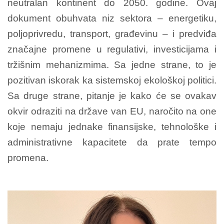
neutralan kontinent do 2050. godine. Ovaj
dokument obuhvata niz sektora – energetiku,
poljoprivredu, transport, građevinu – i predviđa
značajne promene u regulativi, investicijama i
tržišnim mehanizmima. Sa jedne strane, to je
pozitivan iskorak ka sistemskoj ekološkoj politici.
Sa druge strane, pitanje je kako će se ovakav
okvir odraziti na države van EU, naročito na one
koje nemaju jednake finansijske, tehnološke i
administrativne kapacitete da prate tempo
promena.