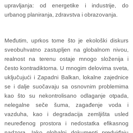
upravljanja: od energetike i industrije, do
urbanog planiranja, zdravstva i obrazovanja.
Međutim, uprkos tome što je ekološki diskurs
sveobuhvatno zastupljen na globalnom nivou,
realnost na terenu ostaje mnogo složenija i
često kontradiktorna. U mnogim delovima sveta,
uključujući i Zapadni Balkan, lokalne zajednice
se i dalje suočavaju sa osnovnim problemima
kao što su nekontrolisano odlaganje otpada,
nelegalne seče šuma, zagađenje voda i
vazduha, kao i degradacija zemljišta usled
neuređenog prostora i nedostatka efikasnog
nadzora. Iako globalni dokumenti predviđaju