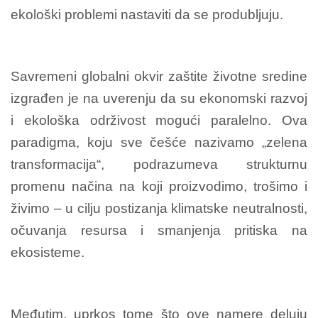
ekološki problemi nastaviti da se produbljuju.
Savremeni globalni okvir zaštite životne sredine
izgrađen je na uverenju da su ekonomski razvoj
i ekološka održivost mogući paralelno. Ova
paradigma, koju sve češće nazivamo „zelena
transformacija“, podrazumeva strukturnu
promenu načina na koji proizvodimo, trošimo i
živimo – u cilju postizanja klimatske neutralnosti,
očuvanja resursa i smanjenja pritiska na
ekosisteme.
Međutim, uprkos tome što ove namere deluju