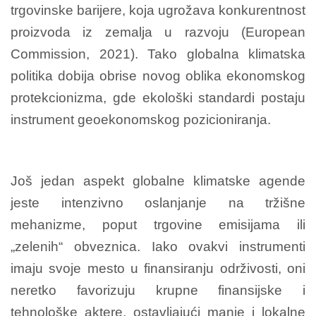
trgovinske barijere, koja ugrožava konkurentnost
proizvoda iz zemalja u razvoju (European
Commission, 2021). Tako globalna klimatska
politika dobija obrise novog oblika ekonomskog
protekcionizma, gde ekološki standardi postaju
instrument geoekonomskog pozicioniranja.
Još jedan aspekt globalne klimatske agende
jeste intenzivno oslanjanje na tržišne
mehanizme, poput trgovine emisijama ili
„zelenih“ obveznica. Iako ovakvi instrumenti
imaju svoje mesto u finansiranju održivosti, oni
neretko favorizuju krupne finansijske i
tehnološke aktere, ostavljajući manje i lokalne