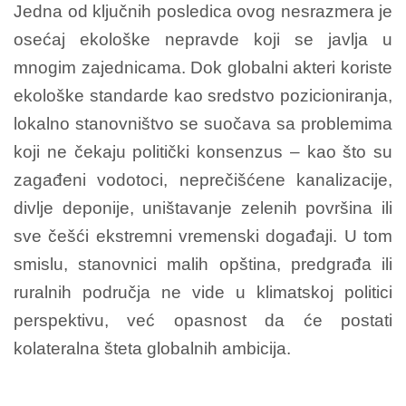
Jedna od ključnih posledica ovog nesrazmera je
osećaj ekološke nepravde koji se javlja u
mnogim zajednicama. Dok globalni akteri koriste
ekološke standarde kao sredstvo pozicioniranja,
lokalno stanovništvo se suočava sa problemima
koji ne čekaju politički konsenzus – kao što su
zagađeni vodotoci, neprečišćene kanalizacije,
divlje deponije, uništavanje zelenih površina ili
sve češći ekstremni vremenski događaji. U tom
smislu, stanovnici malih opština, predgrađa ili
ruralnih područja ne vide u klimatskoj politici
perspektivu, već opasnost da će postati
kolateralna šteta globalnih ambicija.