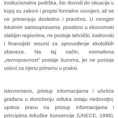
institucionalna podrška, što dovodi do situacije u
kojoj su zakoni i propisi formalno usvojeni, ali se
ne primenjuju dosledno i pravično. U mnogim
lokalnim samoupravama, posebno u ekonomski
slabijim regionima, ne postoje tehnički, kadrovski
i finansijski resursi za sprovođenje ekoloških
obaveza. Na taj način, normativna
„ravnopravnost“ postaje iluzorna, jer ne postoje
uslovi za njenu primenu u praksi.
Istovremeno, pristup informacijama i učešće
građana u donošenju odluka ostaju nedovoljni,
uprkos pravu na pristup informacijama i
principima Arkuške konvencije (UNECE, 1998).