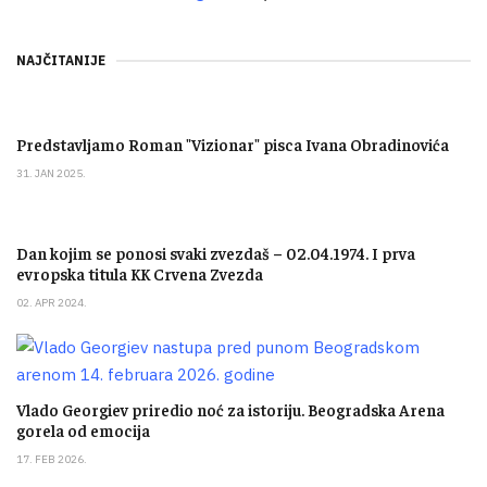
NAJČITANIJE
Predstavljamo Roman "Vizionar" pisca Ivana Obradinovića
31. JAN 2025.
Dan kojim se ponosi svaki zvezdaš – 02.04.1974. I prva
evropska titula KK Crvena Zvezda
02. APR 2024.
Vlado Georgiev priredio noć za istoriju. Beogradska Arena
gorela od emocija
17. FEB 2026.