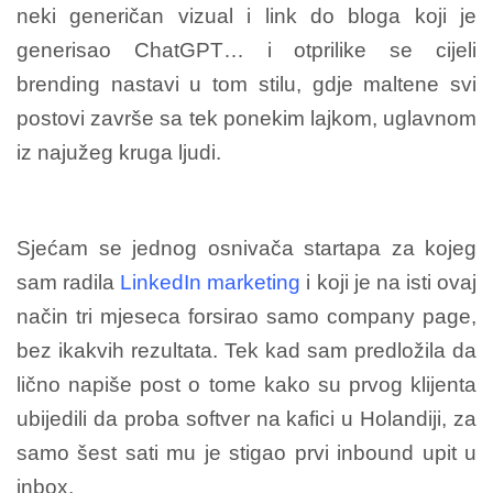
neki generičan vizual i link do bloga koji je
generisao ChatGPT… i otprilike se cijeli
brending nastavi u tom stilu, gdje maltene svi
postovi završe sa tek ponekim lajkom, uglavnom
iz najužeg kruga ljudi.
Sjećam se jednog osnivača startapa za kojeg
sam radila
LinkedIn marketing
i koji je na isti ovaj
način tri mjeseca forsirao samo company page,
bez ikakvih rezultata. Tek kad sam predložila da
lično napiše post o tome kako su prvog klijenta
ubijedili da proba softver na kafici u Holandiji, za
samo šest sati mu je stigao prvi inbound upit u
inbox.