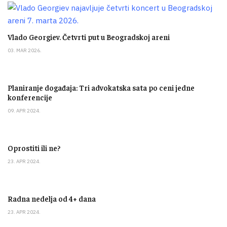
Vlado Georgiev. Četvrti put u Beogradskoj areni
03. MAR 2026.
Planiranje događaja: Tri advokatska sata po ceni jedne
konferencije
09. APR 2024.
Oprostiti ili ne?
23. APR 2024.
Radna nedelja od 4+ dana
23. APR 2024.