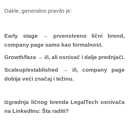
Dakle, generalno pravilo je:
Early stage → prvenstveno lični brend,
company page samo kao formalnost.
Growth/faza → i/i, ali osnivač i dalje prednjači.
Scaleup/established → i/i, company page
dobija veći značaj i težinu.
Izgradnja ličnog brenda LegalTech osnivača
na LinkedInu: Šta raditi?