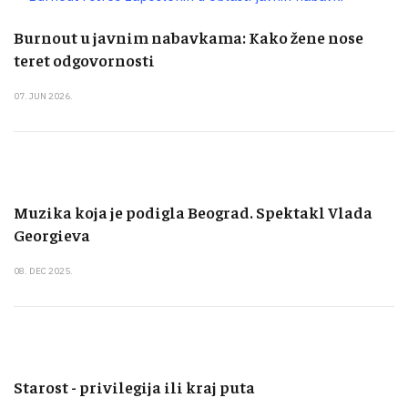
Burnout u javnim nabavkama: Kako žene nose
teret odgovornosti
07. JUN 2026.
Muzika koja je podigla Beograd. Spektakl Vlada
Georgieva
08. DEC 2025.
Starost - privilegija ili kraj puta