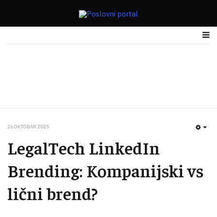
26 OKTOBAR 2025
EMP
LegalTech LinkedIn
Brending: Kompanijski vs
lični brend?