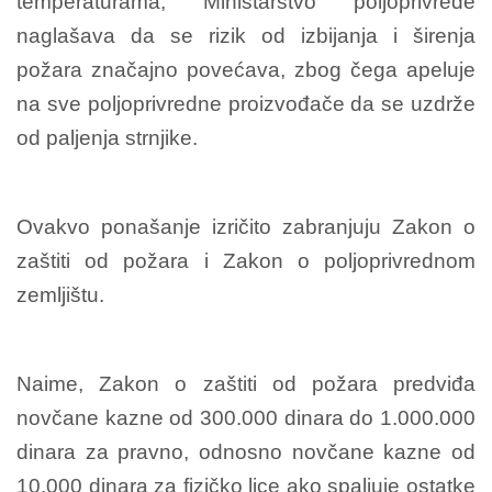
temperaturama, Ministarstvo poljoprivrede
naglašava da se rizik od izbijanja i širenja
požara značajno povećava, zbog čega apeluje
na sve poljoprivredne proizvođače da se uzdrže
od paljenja strnjike.
Ovakvo ponašanje izričito zabranjuju Zakon o
zaštiti od požara i Zakon o poljoprivrednom
zemljištu.
Naime, Zakon o zaštiti od požara predviđa
novčane kazne od 300.000 dinara do 1.000.000
dinara za pravno, odnosno novčane kazne od
10.000 dinara za fizičko lice ako spaljuje ostatke