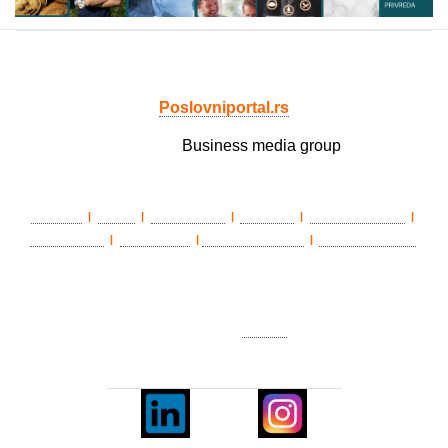
Poslovniportal.rs
Member of
Business media group
LAWLife
eŽena
BIZ matinee
Državnik
Poslovni portal
|
|
|
|
|
HEALTHLife
ePenzioner
TradeWithSerbia
Privredni portal
|
|
|
O nama
|
Impresum
|
Marketing
|
Pravila korišćenja
|
Politika
privatnosti
|
Kontakt