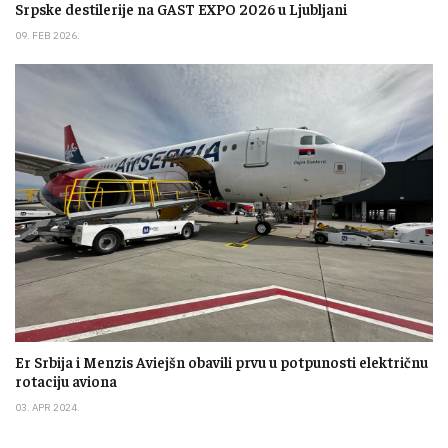
Srpske destilerije na GAST EXPO 2026 u Ljubljani
09. FEB 2026.
Er Srbija i Menzis Aviejšn obavili prvu u potpunosti električnu
rotaciju aviona
03. APR 2024.