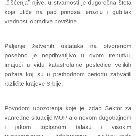
„čišćenjaˮ njive, u stvarnosti je dugoročna šteta
koja utiče na pad prinosa, eroziju i gubitak
vrednosti obradive površine.
Paljenje žetvenih ostataka na otvorenom
posebno je neprihvatljivo u ovom trenutku,
imajući u vidu katastrofalne posledice velikih
požara koji su u prethodnom periodu zahvatili
različite krajeve Srbije.
Povodom upozorenja koje je izdao Sektor za
vanredne situacije MUP-a o novom dugotrajnom
i jakom toplotnom talasu i visokim