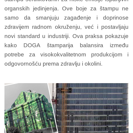
organskih jedinjenja. Ove boje za štampu ne
samo da smanjuju zagađenje i doprinose
zdravijem radnom okruženju, već i postavljaju
novi standard u industriji. Ova praksa pokazuje
kako DOGA štamparija balansira između
potrebe za visokokvalitetnom produkcijom i
odgovornošću prema zdravlju i okolini.