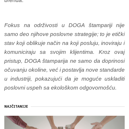
brenda.
Fokus na održivosti u DOGA štampariji nije
samo deo njihove poslovne strategije; to je etički
stav koji oblikuje način na koji posluju, inoviraju i
komuniciraju sa svojim klijentima. Kroz ovaj
pristup, DOGA štamparija ne samo da doprinosi
očuvanju okoline, već i postavlja nove standarde
u industriji, pokazujući da je moguće uskladiti
poslovni uspeh sa ekološkom odgovornošću.
NAJČITANIJE