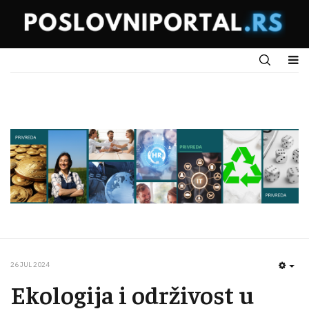
26 JUL 2024
EMP
Ekologija i održivost u