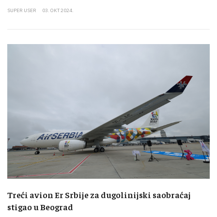
SUPER USER
03. OKT 2024.
Treći avion Er Srbije za dugolinijski saobraćaj
stigao u Beograd