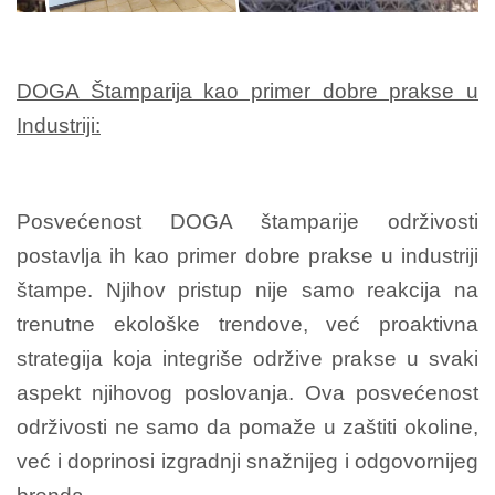
DOGA Štamparija kao primer dobre prakse u
Industriji:
Posvećenost DOGA štamparije održivosti
postavlja ih kao primer dobre prakse u industriji
štampe. Njihov pristup nije samo reakcija na
trenutne ekološke trendove, već proaktivna
strategija koja integriše održive prakse u svaki
aspekt njihovog poslovanja. Ova posvećenost
održivosti ne samo da pomaže u zaštiti okoline,
već i doprinosi izgradnji snažnijeg i odgovornijeg