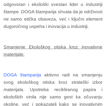
odgovoran i ekološki svestan lider u industriji
štampe. DOGA štamparija shvata da je održivost
ne samo etička obaveza, već i ključni element
dugoročnog uspeha i inovacija u industriji.
Smanjenje Ekološkog otiska kroz inovativne
materijale:
DOGA štamparija
aktivno radi na smanjenju
svog ekološkog otiska kroz strateški izbor
materijala. Upotreba recikliranog papira i
ekoloških vinila nije samo gest ka očuvanju
okoline, već i pokazatelj kako se inovativnim