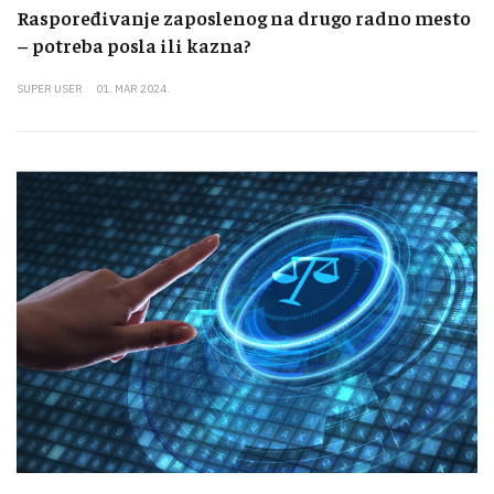
Raspoređivanje zaposlenog na drugo radno mesto
– potreba posla ili kazna?
SUPER USER
01. MAR 2024.