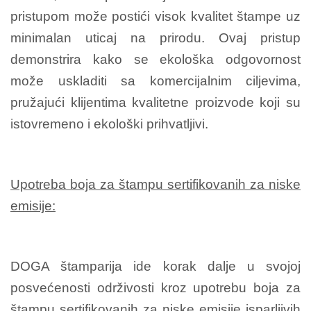
pristupom može postići visok kvalitet štampe uz
minimalan uticaj na prirodu. Ovaj pristup
demonstrira kako se ekološka odgovornost
može uskladiti sa komercijalnim ciljevima,
pružajući klijentima kvalitetne proizvode koji su
istovremeno i ekološki prihvatljivi.
Upotreba boja za štampu sertifikovanih za niske
emisije:
DOGA štamparija ide korak dalje u svojoj
posvećenosti održivosti kroz upotrebu boja za
štampu sertifikovanih za niske emisije isparljivih