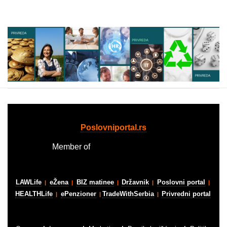
Poslovniportal.rs
Member of
Business media group
LAWLife
eŽena
BIZ matinee
Državnik
Poslovni portal
|
|
|
|
|
HEALTHLife
ePenzioner
TradeWithSerbia
Privredni portal
|
|
|