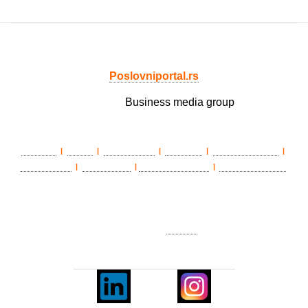
Poslovniportal.rs
Member of
Business media group
LAWLife
eŽena
BIZ matinee
Državnik
Poslovni portal
|
|
|
|
|
HEALTHLife
ePenzioner
TradeWithSerbia
Privredni portal
|
|
|
O nama
|
Impresum
|
Marketing
|
Pravila korišćenja
|
Politika
privatnosti
|
Kontakt