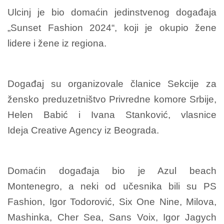
Ulcinj je bio domaćin jedinstvenog događaja
„Sunset Fashion 2024“, koji je okupio žene
lidere i žene iz regiona.
Događaj su organizovale članice Sekcije za
žensko preduzetništvo Privredne komore Srbije,
Helen Babić i Ivana Stanković, vlasnice
Ideja Creative Agency iz Beograda.
Domaćin događaja bio je Azul beach
Montenegro, a neki od učesnika bili su PS
Fashion, Igor Todorović, Six One Nine, Milova,
Mashinka, Cher Sea, Sans Voix, Igor Jagych