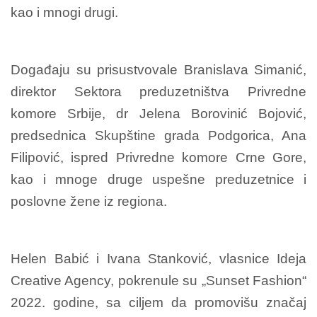
kao i mnogi drugi.
Događaju su prisustvovale Branislava Simanić,
direktor Sektora preduzetništva Privredne
komore Srbije, dr Jelena Borovinić Bojović,
predsednica Skupštine grada Podgorica, Ana
Filipović, ispred Privredne komore Crne Gore,
kao i mnoge druge uspešne preduzetnice i
poslovne žene iz regiona.
Helen Babić i Ivana Stanković, vlasnice Ideja
Creative Agency, pokrenule su „Sunset Fashion“
2022. godine, sa ciljem da promovišu značaj