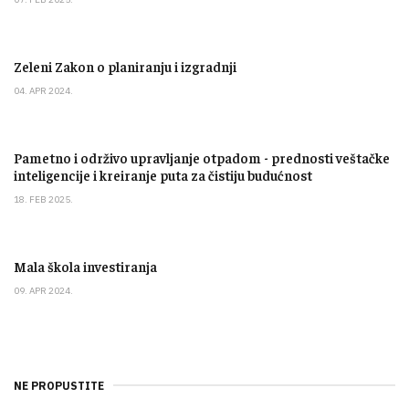
Zeleni Zakon o planiranju i izgradnji
04. APR 2024.
Pametno i održivo upravljanje otpadom - prednosti veštačke
inteligencije i kreiranje puta za čistiju budućnost
18. FEB 2025.
Mala škola investiranja
09. APR 2024.
NE PROPUSTITE