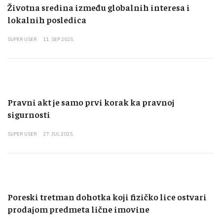
Životna sredina između globalnih interesa i
lokalnih posledica
SUPER USER
11. SEP 2025.
Pravni akt je samo prvi korak ka pravnoj
sigurnosti
SUPER USER
27. JUL 2025.
Poreski tretman dohotka koji fizičko lice ostvari
prodajom predmeta lične imovine