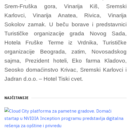
Srem-Fruška gora, Vinarija Kiš, Sremski
Karlovci, Vinarija Anatea, Rivica, Vinarija
Sokolov zamak. U beču borave i predstavnici
Turističke organizacije grada Novog Sada,
Hotela Fruške Terme iz Vrdnika, Turističke
organizacije Beograda, zatim, Novosadskog
sajma, Prezident hoteli, Eko farma Kladovo,
Seosko domaćinstvo Krivac, Sremski Karlovci i
Jadran d.o.o. – Hotel Tiski cvet.
NAJČITANIJE