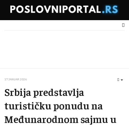
17 JANUAR 2026
EMP
Srbija predstavlja
turističku ponudu na
Međunarodnom sajmu u