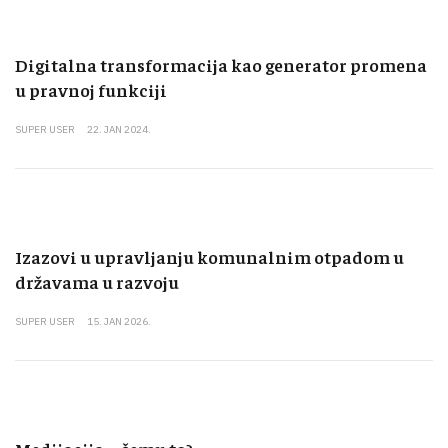
Digitalna transformacija kao generator promena
u pravnoj funkciji
SUPER USER
22. JAN 2024.
Izazovi u upravljanju komunalnim otpadom u
državama u razvoju
SUPER USER
15. JAN 2026.