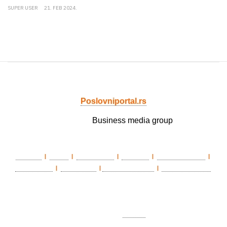
SUPER USER
21. FEB 2024.
Poslovniportal.rs
Member of
Business media group
LAWLife
eŽena
BIZ matinee
Državnik
Poslovni portal
|
|
|
|
|
HEALTHLife
ePenzioner
TradeWithSerbia
Privredni portal
|
|
|
O nama
|
Impresum
|
Marketing
|
Pravila korišćenja
|
Politika
privatnosti
|
Kontakt