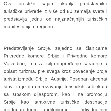
Ovaj prestižni sajam okuplja predstavnike
turističke privrede iz više od 80 zemalja sveta i
predstavlja jednu od najznačajnijih turističkih
manifestacija u regionu.
Predstavljanje Srbije, zajedno sa članicama
Privredne komore Srbije i Privredne komore
Vojvodine, ima za cilj unapređenje saradnje u
oblasti turizma, pre svega kroz povećanje broja
turista između Srbije i Austrije. Poseban akcenat
stavljen je na umrežavanje turističkih subjekata
sa srpskom dijasporom, kao i na promociju
Srbije kao atraktivne turističke destinacije
međunarodnom auditorijumu i individualnim