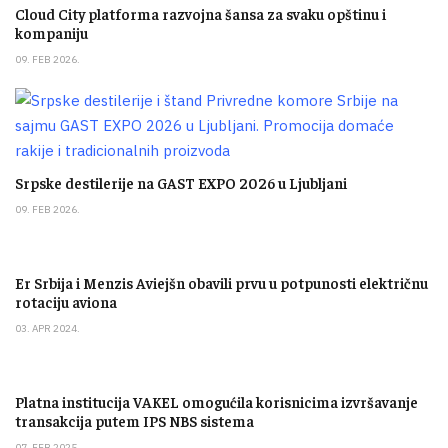
Cloud City platforma razvojna šansa za svaku opštinu i
kompaniju
09. FEB 2026.
Srpske destilerije na GAST EXPO 2026 u Ljubljani
09. FEB 2026.
Er Srbija i Menzis Aviejšn obavili prvu u potpunosti električnu
rotaciju aviona
03. APR 2024.
Platna institucija VAKEL omogućila korisnicima izvršavanje
transakcija putem IPS NBS sistema
07. FEB 2025.