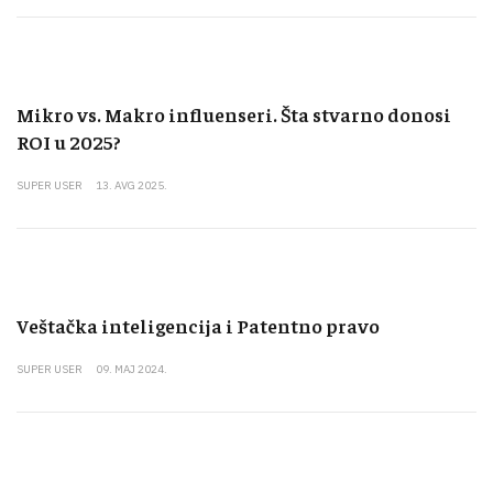
Mikro vs. Makro influenseri. Šta stvarno donosi
ROI u 2025?
SUPER USER
13. AVG 2025.
Veštačka inteligencija i Patentno pravo
SUPER USER
09. MAJ 2024.