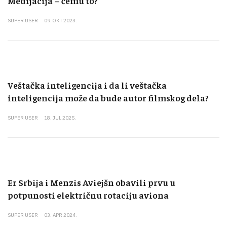
Medijacija – čemu to?
SUPER USER
09. OKT 2023.
Veštačka inteligencija i da li veštačka
inteligencija može da bude autor filmskog dela?
SUPER USER
18. JUL 2025.
Er Srbija i Menzis Aviejšn obavili prvu u
potpunosti električnu rotaciju aviona
SUPER USER
03. APR 2024.