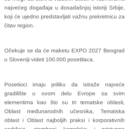
najvećeg događaja u dosadašnjoj istoriji Srbije,
koji će ujedno predstavljati važnu prekretnicu za
čitav region.
Očekuje se da će maketu EXPO 2027 Beograd
u Sloveniji videti 100.000 posetilaca.
Posetioci imaju priliku da istraže najveće
gradilište u ovom delu Evrope sa svim
elementima kao što su tri tematske oblasti,
Oblast međunarodnih učesnika, Tematska
oblast i Oblast najboljih praksi i korporativnih