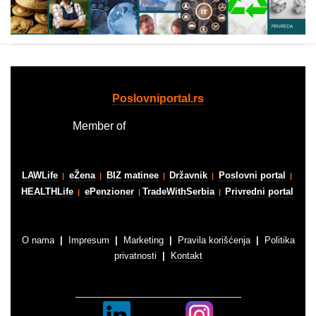
Poslovniportal.rs
Member of
Business media group
LAWLife
eŽena
BIZ matinee
Državnik
Poslovni portal
|
|
|
|
|
HEALTHLife
ePenzioner
TradeWithSerbia
Privredni portal
|
|
|
O nama
|
Impresum
|
Marketing
|
Pravila korišćenja
|
Politika
privatnosti
|
Kontakt