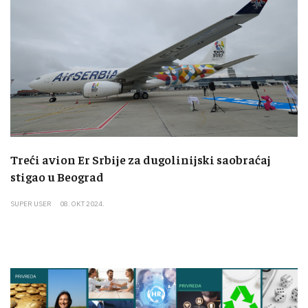
Treći avion Er Srbije za dugolinijski saobraćaj
stigao u Beograd
SUPER USER
08. OKT 2024.