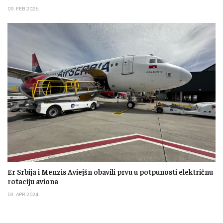
09. FEB 2026.
Er Srbija i Menzis Aviejšn obavili prvu u potpunosti električnu
rotaciju aviona
03. APR 2024.