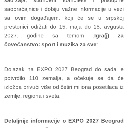
sadržaja, stambeni kompleks i pristupne
saobraćajnice i dobiju važne informacije u vezi
sa ovim događajem, koji će se u srpskoj
prestonici održati do 15. maja do 15. avgusta
2027. godine sa temom „
Igra(j) za
čovečanstvo: sport i muzika za sve
“.
Dolazak na EXPO 2027 Beograd do sada je
potvrdilo 110 zemalja, a očekuje se da će
izložba privući više od četiri miliona posetilaca iz
zemlje, regiona i sveta.
Detaljnije informacije o EXPO 2027 Beograd