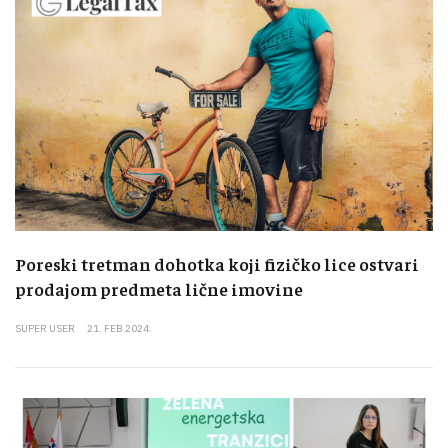
Poreski tretman dohotka koji fizičko lice ostvari
prodajom predmeta lične imovine
SUPER USER
21. FEB 2024.