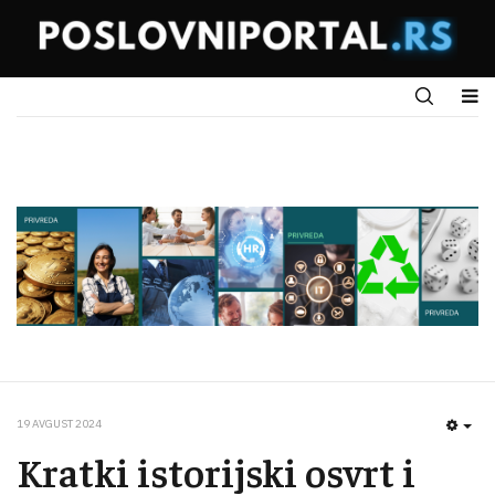
19 AVGUST 2024
EMP
Kratki istorijski osvrt i