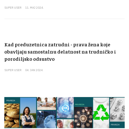
SUPER USER
11. MAJ 2024.
Kad preduzetnica zatrudni - prava žena koje
obavljaju samostalnu delatnost na trudničko i
porodiljsko odsustvo
SUPER USER
04. JAN 2024.