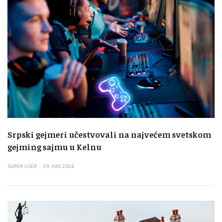
Srpski gejmeri učestvovali na najvećem svetskom
gejming sajmu u Kelnu
SUPER USER
29. AVG 2024.