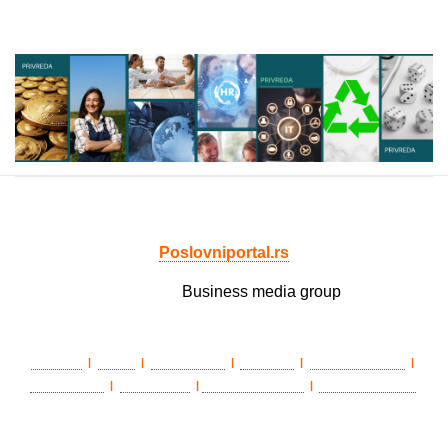
Poslovniportal.rs
Member of
Business media group
LAWLife
eŽena
BIZ matinee
Državnik
Poslovni portal
|
|
|
|
|
HEALTHLife
ePenzioner
TradeWithSerbia
Privredni portal
|
|
|