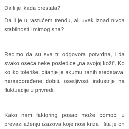
Da li je ikada prestala?
Da li je u rastućem trendu, ali uvek iznad nivoa
stabilnosti i mirnog sna?
Recimo da su sva tri odgovora potvrdna, i da
svako oseća neke posledice „na svojoj koži“. Ko
koliko toleriše, pitanje je akumuliranih sredstava,
neraspoređene dobiti, osetljivosti industrije na
fluktuacije u privredi.
Kako nam faktoring posao može pomoći u
prevazilaženju izazova koje nosi kriza i šta je on