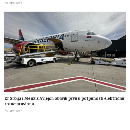
09. FEB 2026.
Er Srbija i Menzis Aviejšn obavili prvu u potpunosti električnu
rotaciju aviona
03. APR 2024.