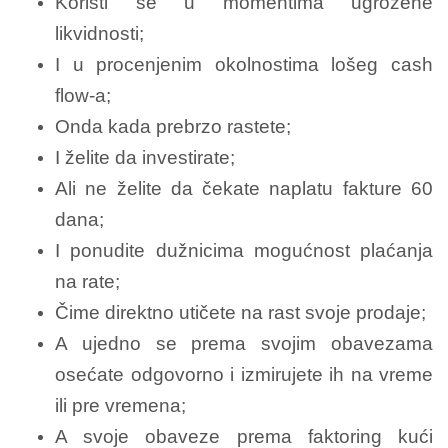
Koristi se u momentima ugrožene
likvidnosti;
I u procenjenim okolnostima lošeg cash
flow-a;
Onda kada prebrzo rastete;
I želite da investirate;
Ali ne želite da čekate naplatu fakture 60
dana;
I ponudite dužnicima mogućnost plaćanja
na rate;
Čime direktno utičete na rast svoje prodaje;
A ujedno se prema svojim obavezama
osećate odgovorno i izmirujete ih na vreme
ili pre vremena;
A svoje obaveze prema faktoring kući