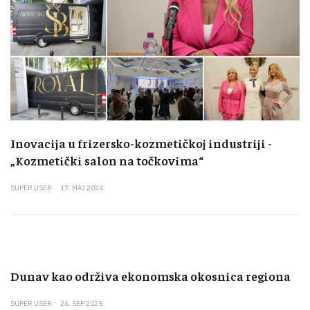
Inovacija u frizersko-kozmetičkoj industriji -
„Kozmetički salon na točkovima“
SUPER USER
17. MAJ 2024.
Dunav kao održiva ekonomska okosnica regiona
SUPER USER
26. SEP 2025.