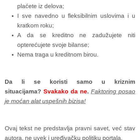
plaćete iz delova;
I sve navedno u fleksibilnim uslovima i u
kratkom roku;
A da se kreditno ne zadužujete niti
opterećujete svoje bilanse;
Nema traga u kreditnom birou.
Da li se koristi samo u kriznim
situacijama?
Svakako da ne
.
Faktoring posao
je moćan alat uspešnih bizisa!
Ovaj tekst ne predstavlja pravni savet, već stav
autora, ne uvek i uređivačku politiku portala.