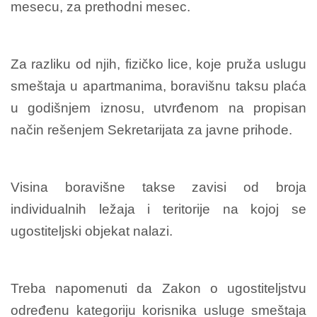
mesecu, za prethodni mesec.
Za razliku od njih, fizičko lice, koje pruža uslugu
smeštaja u apartmanima, boravišnu taksu plaća
u godišnjem iznosu, utvrđenom na propisan
način rešenjem Sekretarijata za javne prihode.
Visina boravišne takse zavisi od broja
individualnih ležaja i teritorije na kojoj se
ugostiteljski objekat nalazi.
Treba napomenuti da Zakon o ugostiteljstvu
određenu kategoriju korisnika usluge smeštaja