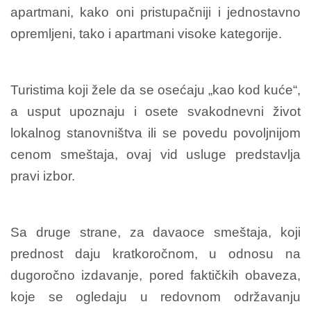
apartmani, kako oni pristupačniji i jednostavno
opremljeni, tako i apartmani visoke kategorije.
Turistima koji žele da se osećaju „kao kod kuće“,
a usput upoznaju i osete svakodnevni život
lokalnog stanovništva ili se povedu povoljnijom
cenom smeštaja, ovaj vid usluge predstavlja
pravi izbor.
Sa druge strane, za davaoce smeštaja, koji
prednost daju kratkoročnom, u odnosu na
dugoročno izdavanje, pored faktičkih obaveza,
koje se ogledaju u redovnom održavanju