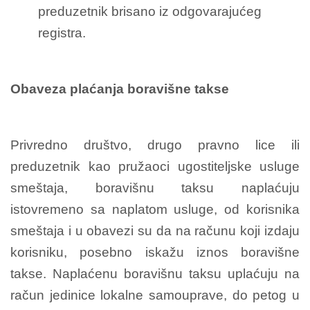
preduzetnik brisano iz odgovarajućeg
registra.
Obaveza plaćanja boravišne takse
Privredno društvo, drugo pravno lice ili
preduzetnik kao pružaoci ugostiteljske usluge
smeštaja, boravišnu taksu naplaćuju
istovremeno sa naplatom usluge, od korisnika
smeštaja i u obavezi su da na računu koji izdaju
korisniku, posebno iskažu iznos boravišne
takse. Naplaćenu boravišnu taksu uplaćuju na
račun jedinice lokalne samouprave, do petog u