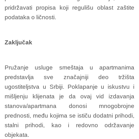
pridržavati propisa koji regulišu oblast zaštite
podataka o ličnosti.
Zaključak
Pružanje usluge smeštaja u apartmanima
predstavlja sve značajniji deo tržišta
ugostiteljstva u Srbiji. Poklapanje u iskustvu i
mišljenju klijenata je da ovaj vid izdavanja
stanova/apartmana donosi mnogobrojne
prednosti, među kojima se ističu dodatni prihodi,
stalni prihodi, kao i redovno održavanje
objekata.