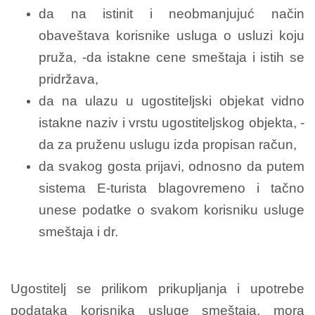
da na istinit i neobmanjujuć način
obaveštava korisnike usluga o usluzi koju
pruža, -da istakne cene smeštaja i istih se
pridržava,
da na ulazu u ugostiteljski objekat vidno
istakne naziv i vrstu ugostiteljskog objekta, -
da za pruženu uslugu izda propisan račun,
da svakog gosta prijavi, odnosno da putem
sistema E-turista blagovremeno i tačno
unese podatke o svakom korisniku usluge
smeštaja i dr.
Ugostitelj se prilikom prikupljanja i upotrebe
podataka korisnika usluge smeštaja, mora