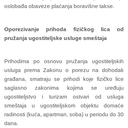
oslobađa obaveze plaćanja boravišne takse.
Oporezivanje prihoda fizičkog lica od
pružanja ugostiteljske usluge smeštaja
Prihodima po osnovu pružanja ugostiteljskih
usluga prema Zakonu o porezu na dohodak
građana, smatraju se prihodi koje fizičko lice
saglasno zakonima kojima se uređuju
ugostiteljstvo i turizam ostvari od usluga
smeštaja u ugostiteljskom objektu domaće
radinosti (kuća, apartman, soba) u periodu do 30
dana.