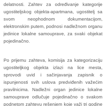
delatnosti. Zahtev za određivanje kategorije
ugostiteljskog objekta-apartmana, ugostitelj sa
svom neophodnom dokumentacijom,
elektronskim putem, podnosi nadležnom organu
jedinice lokalne samouprave, za svaki objekat
pojedinačno.
Po prijemu zahteva, komisija za kategorizaciju
ugostiteljkog objekta izlazi na lice mesta,
sprovodi uvid i sačinjavanja zapisnik o
ispunjenosti svih uslova predviđenih važećim
pravilnicima. Nadležni organ jedinice lokalne
samouprave odlučuje pojedinačno o svakom
podnetom zahtevu rešenjem koje važi tri godine