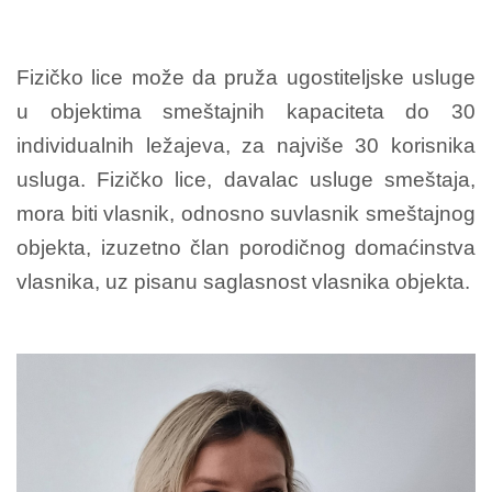
Fizičko lice može da pruža ugostiteljske usluge
u objektima smeštajnih kapaciteta do 30
individualnih ležajeva, za najviše 30 korisnika
usluga. Fizičko lice, davalac usluge smeštaja,
mora biti vlasnik, odnosno suvlasnik smeštajnog
objekta, izuzetno član porodičnog domaćinstva
vlasnika, uz pisanu saglasnost vlasnika objekta.