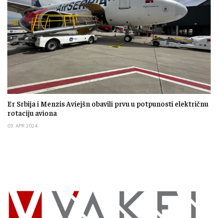
Er Srbija i Menzis Aviejšn obavili prvu u potpunosti električnu
rotaciju aviona
03. APR 2024.