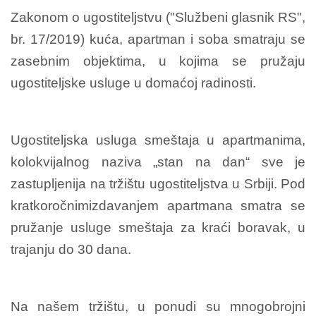
Zakonom o ugostiteljstvu ("Službeni glasnik RS",
br. 17/2019) kuća, apartman i soba smatraju se
zasebnim objektima, u kojima se pružaju
ugostiteljske usluge u domaćoj radinosti.
Ugostiteljska usluga smeštaja u apartmanima,
kolokvijalnog naziva „stan na dan“ sve je
zastupljenija na tržištu ugostiteljstva u Srbiji. Pod
kratkoročnimizdavanjem apartmana smatra se
pružanje usluge smeštaja za kraći boravak, u
trajanju do 30 dana.
Na našem tržištu, u ponudi su mnogobrojni