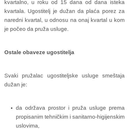
kvartalno, u roku od 15 dana od dana isteka
kvartala. Ugostitelj je dužan da plaća porez za
naredni kvartal, u odnosu na onaj kvartal u kom
je počeo da pruža usluge.
Ostale obaveze ugostitelja
Svaki pružalac ugostiteljske usluge smeštaja
dužan je:
da održava prostor i pruža usluge prema
propisanim tehničkim i sanitarno-higijenskim
uslovima,