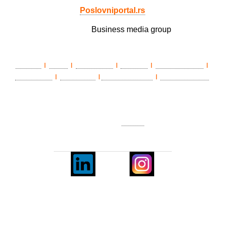
Poslovniportal.rs
Member of
Business media group
LAWLife
eŽena
BIZ matinee
Državnik
Poslovni portal
|
|
|
|
|
HEALTHLife
ePenzioner
TradeWithSerbia
Privredni portal
|
|
|
O nama
|
Impresum
|
Marketing
|
Pravila korišćenja
|
Politika
privatnosti
|
Kontakt