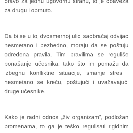
pravo za jednu ugovornu stranu, to je obaveza
za drugu i obrnuto.
Da bi se u toj dvosmernoj ulici saobraćaj odvijao
nesmetano i bezbedno, moraju da se poštuju
određena pravila. Tim pravilima se reguliše
ponašanje učesnika, tako što im pomažu da
izbegnu konfliktne situacije, smanje stres i
nesmetano se kreću, poštujući i uvažavajući
druge učesnike.
Kako je radni odnos „živ organizam“, podložan
promenama, to ga je teško regulisati rigidnim