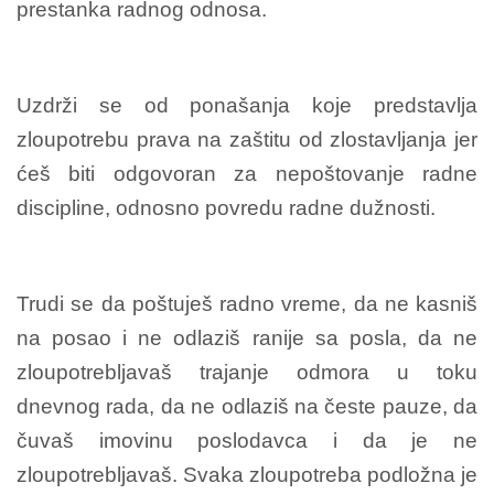
prestanka radnog odnosa.
Uzdrži se od ponašanja koje predstavlja
zloupotrebu prava na zaštitu od zlostavljanja jer
ćeš biti odgovoran za nepoštovanje radne
discipline, odnosno povredu radne dužnosti.
Trudi se da poštuješ radno vreme, da ne kasniš
na posao i ne odlaziš ranije sa posla, da ne
zloupotrebljavaš trajanje odmora u toku
dnevnog rada, da ne odlaziš na česte pauze, da
čuvaš imovinu poslodavca i da je ne
zloupotrebljavaš. Svaka zloupotreba podložna je