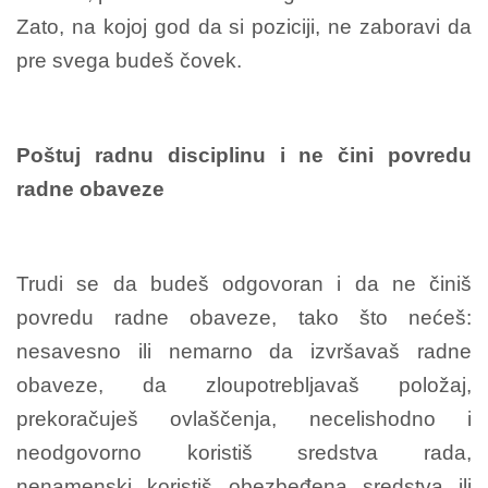
Zato, na kojoj god da si poziciji, ne zaboravi da
pre svega budeš čovek.
Poštuj radnu disciplinu i ne čini povredu
radne obaveze
Trudi se da budeš odgovoran i da ne činiš
povredu radne obaveze, tako što nećeš:
nesavesno ili nemarno da izvršavaš radne
obaveze, da zloupotrebljavaš položaj,
prekoračuješ ovlaščenja, necelishodno i
neodgovorno koristiš sredstva rada,
nenamenski koristiš obezbeđena sredstva ili