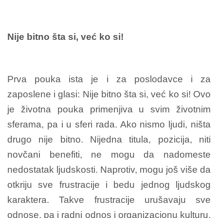
Nije bitno šta si, već ko si!
Prva pouka ista je i za poslodavce i za
zaposlene i glasi: Nije bitno šta si, već ko si! Ovo
je životna pouka primenjiva u svim životnim
sferama, pa i u sferi rada. Ako nismo ljudi, ništa
drugo nije bitno. Nijedna titula, pozicija, niti
novčani benefiti, ne mogu da nadomeste
nedostatak ljudskosti. Naprotiv, mogu još više da
otkriju sve frustracije i bedu jednog ljudskog
karaktera. Takve frustracije urušavaju sve
odnose, pa i radni odnos i organizacionu kulturu.