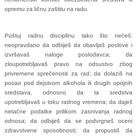
opremu za ličnu zaštitu na radu.
Poštuj radnu disciplinu tako što nećeš:
neopravdano da odbiješ da obavljaš poslove i
izvršavaš naloge poslodavca; da
zloupotrebljavaš pravo na odsustvo zbog
privremene sprečenosti za rad; da dolaziš na
posao pod dejstvom alkohola ili drugih opojnih
sredstava, odnosno da ta sredstva
upotrebljavaš u toku radnog vremena; da daješ
netačne podatke prilikom zasnivanja radnog
odnosa; da odbiješ da se podvrgneš oceni
zdravstvene sposobnosti; da propustiš da