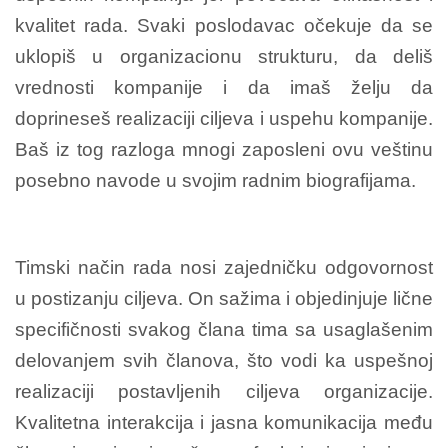
kvalitet rada. Svaki poslodavac očekuje da se
uklopiš u organizacionu strukturu, da deliš
vrednosti kompanije i da imaš želju da
doprineseš realizaciji ciljeva i uspehu kompanije.
Baš iz tog razloga mnogi zaposleni ovu veštinu
posebno navode u svojim radnim biografijama.
Timski način rada nosi zajedničku odgovornost
u postizanju ciljeva. On sažima i objedinjuje lične
specifičnosti svakog člana tima sa usaglašenim
delovanjem svih članova, što vodi ka uspešnoj
realizaciji postavljenih ciljeva organizacije.
Kvalitetna interakcija i jasna komunikacija među