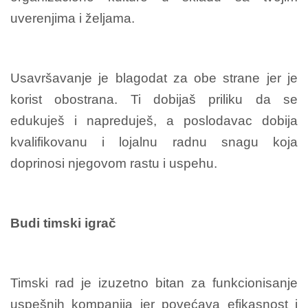
uverenjima i željama.
Usavršavanje je blagodat za obe strane jer je
korist obostrana. Ti dobijaš priliku da se
edukuješ i napreduješ, a poslodavac dobija
kvalifikovanu i lojalnu radnu snagu koja
doprinosi njegovom rastu i uspehu.
Budi timski igrač
Timski rad je izuzetno bitan za funkcionisanje
uspešnih kompanija jer povećava efikasnost i