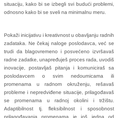
situaciju, kako bi se izbegli svi budući problemi,
odnosno kako bi se sveli na minimalnu meru.
Pokaži inicijativu i kreativnost u obavljanju radnih
zadataka. Ne čekaj naloge poslodavca, već se
trudi da blagovremeno i posvećeno izvršavaš
radne zadatke, unapređuješ proces rada, uvodiš
inovacije, postavljaš pitanja i komuniciraš sa
poslodavcem o svim nedoumicama ili
promenama u radnom okruženju, rešavaš
probleme i nepredviđene situacije, prilagođavaš
se promenama u radnoj okolini i tržištu.
Adaptibilnost tj. fleksibilnost i sposobnost
prilagođavanja promenama je još jedna od