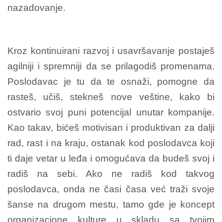
nazadovanje.
Kroz kontinuirani razvoj i usavršavanje postaješ
agilniji i spremniji da se prilagodiš promenama.
Poslodavac je tu da te osnaži, pomogne da
rasteš, učiš, stekneš nove veštine, kako bi
ostvario svoj puni potencijal unutar kompanije.
Kao takav, bićeš motivisan i produktivan za dalji
rad, rast i na kraju, ostanak kod poslodavca koji
ti daje vetar u leđa i omogućava da budeš svoj i
radiš na sebi. Ako ne radiš kod takvog
poslodavca, onda ne časi časa već traži svoje
šanse na drugom mestu, tamo gde je koncept
organizacione kulture u skladu sa tvojim