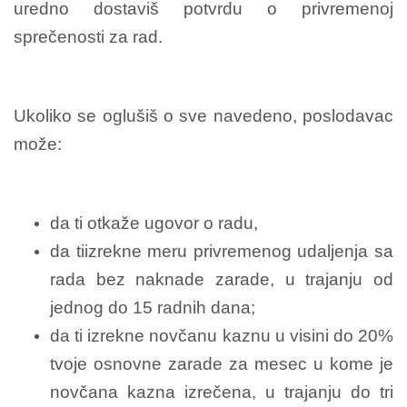
uredno dostaviš potvrdu o privremenoj
sprečenosti za rad.
Ukoliko se oglušiš o sve navedeno, poslodavac
može:
da ti otkaže ugovor o radu,
da tiizrekne meru privremenog udaljenja sa
rada bez naknade zarade, u trajanju od
jednog do 15 radnih dana;
da ti izrekne novčanu kaznu u visini do 20%
tvoje osnovne zarade za mesec u kome je
novčana kazna izrečena, u trajanju do tri