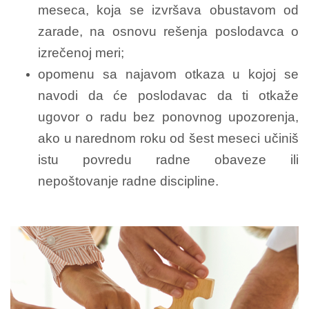
meseca, koja se izvršava obustavom od
zarade, na osnovu rešenja poslodavca o
izrečenoj meri;
opomenu sa najavom otkaza u kojoj se
navodi da će poslodavac da ti otkaže
ugovor o radu bez ponovnog upozorenja,
ako u narednom roku od šest meseci učiniš
istu povredu radne obaveze ili
nepoštovanje radne discipline.