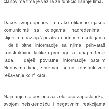
članovima tima je važna za funkcionisanje tima.
Daćeš svoj doprinos timu ako efikasno i jasno
komuniciraš sa kolegama, nadređenima i
klijentima, razvijaš pozitivan odnos sa kolegama
i deliš bitne informacije sa njima, prihvataš
konstruktivne kritike i predloge za unapređenje
rada, daješ povratne informacije ostalim
članovima tima, spreman si na konstruktivno
rešavanje konflikata.
Najmanje što poslodavci žele jesu zaposleni koji
svojom neiskrenošću i negativnim reakcijama