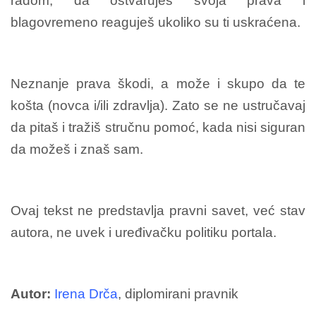
radom, da ostvaruješ svoja prava i
blagovremeno reaguješ ukoliko su ti uskraćena.
Neznanje prava škodi, a može i skupo da te
košta (novca i/ili zdravlja). Zato se ne ustručavaj
da pitaš i tražiš stručnu pomoć, kada nisi siguran
da možeš i znaš sam.
Ovaj tekst ne predstavlja pravni savet, već stav
autora, ne uvek i uređivačku politiku portala.
Autor:
Irena Drča
, diplomirani pravnik