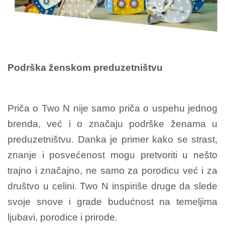
Podrška ženskom preduzetništvu
Priča o Two N nije samo priča o uspehu jednog
brenda, već i o značaju podrške ženama u
preduzetništvu. Danka je primer kako se strast,
znanje i posvećenost mogu pretvoriti u nešto
trajno i značajno, ne samo za porodicu već i za
društvo u celini. Two N inspiriše druge da slede
svoje snove i grade budućnost na temeljima
ljubavi, porodice i prirode.