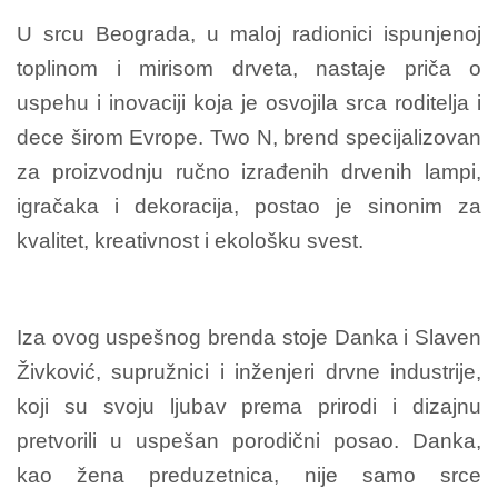
U srcu Beograda, u maloj radionici ispunjenoj
toplinom i mirisom drveta, nastaje priča o
uspehu i inovaciji koja je osvojila srca roditelja i
dece širom Evrope. Two N, brend specijalizovan
za proizvodnju ručno izrađenih drvenih lampi,
igračaka i dekoracija, postao je sinonim za
kvalitet, kreativnost i ekološku svest.
Iza ovog uspešnog brenda stoje Danka i Slaven
Živković, supružnici i inženjeri drvne industrije,
koji su svoju ljubav prema prirodi i dizajnu
pretvorili u uspešan porodični posao. Danka,
kao žena preduzetnica, nije samo srce