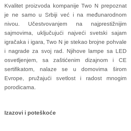
Kvalitet proizvoda kompanije Two N prepoznat
je ne samo u Srbiji već i na međunarodnom
nivou. Učestvovanjem na najprestižnijim
sajmovima, uključujući najveći svetski sajam
igračaka i igara, Two N je stekao brojne pohvale
i nagrade za svoj rad. Njihove lampe sa LED
osvetljenjem, sa zaštićenim dizajnom i CE
sertifikatom, nalaze se u domovima širom
Evrope, pružajući svetlost i radost mnogim
porodicama.
Izazovi i poteškoće