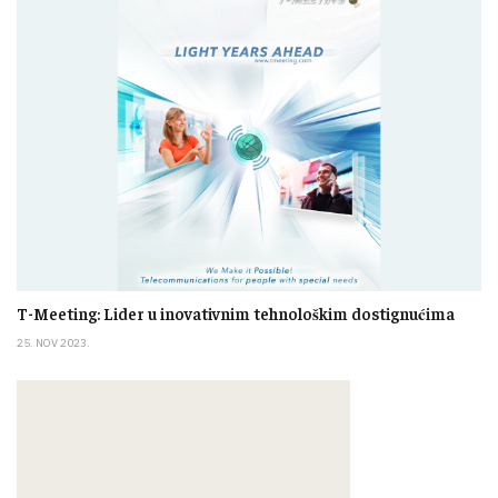
T-Meeting: Lider u inovativnim tehnološkim dostignućima
25. NOV 2023.