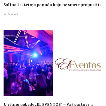
Šolina 7a. Letnja ponuda koju ne smete propustiti
01. JUL 2024.
U ritmu pobede „EL EVENTOS” – Vaš partner u