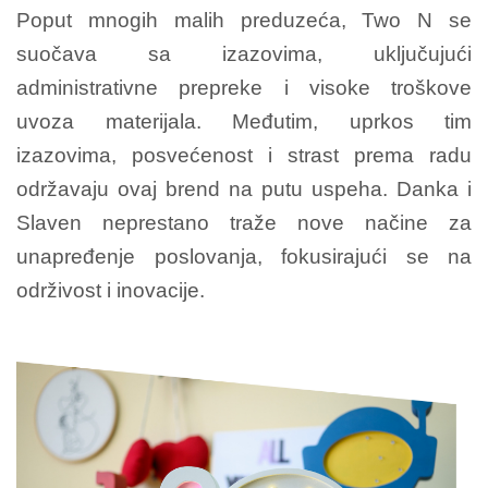
Poput mnogih malih preduzeća, Two N se
suočava sa izazovima, uključujući
administrativne prepreke i visoke troškove
uvoza materijala. Međutim, uprkos tim
izazovima, posvećenost i strast prema radu
održavaju ovaj brend na putu uspeha. Danka i
Slaven neprestano traže nove načine za
unapređenje poslovanja, fokusirajući se na
održivost i inovacije.