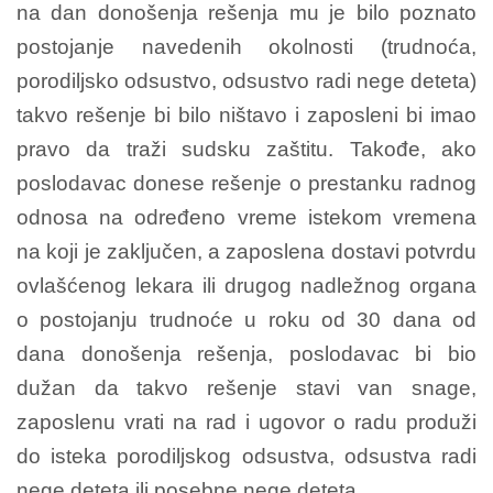
na dan donošenja rešenja mu je bilo poznato
postojanje navedenih okolnosti (trudnoća,
porodiljsko odsustvo, odsustvo radi nege deteta)
takvo rešenje bi bilo ništavo i zaposleni bi imao
pravo da traži sudsku zaštitu. Takođe, ako
poslodavac donese rešenje o prestanku radnog
odnosa na određeno vreme istekom vremena
na koji je zaključen, a zaposlena dostavi potvrdu
ovlašćenog lekara ili drugog nadležnog organa
o postojanju trudnoće u roku od 30 dana od
dana donošenja rešenja, poslodavac bi bio
dužan da takvo rešenje stavi van snage,
zaposlenu vrati na rad i ugovor o radu produži
do isteka porodiljskog odsustva, odsustva radi
nege deteta ili posebne nege deteta.