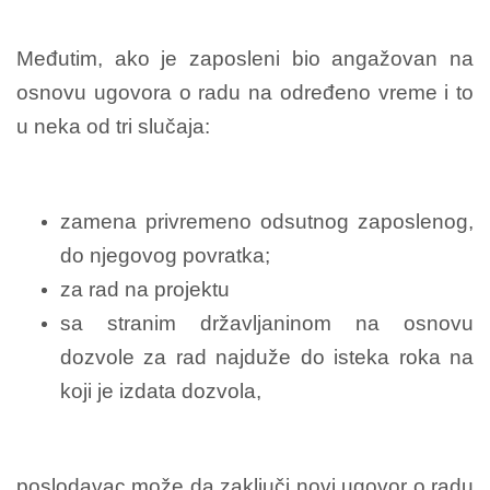
Međutim, ako je zaposleni bio angažovan na
osnovu ugovora o radu na određeno vreme i to
u neka od tri slučaja:
zamena privremeno odsutnog zaposlenog,
do njegovog povratka;
za rad na projektu
sa stranim državljaninom na osnovu
dozvole za rad najduže do isteka roka na
koji je izdata dozvola,
poslodavac može da zaključi novi ugovor o radu