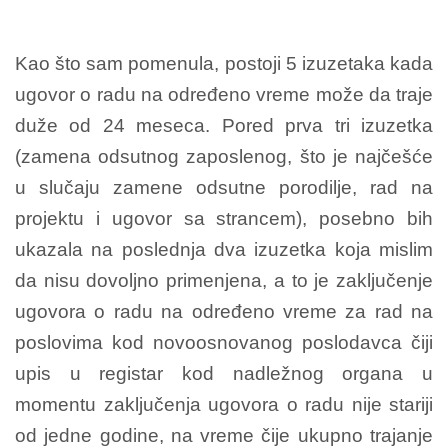
Kao što sam pomenula, postoji 5 izuzetaka kada
ugovor o radu na određeno vreme može da traje
duže od 24 meseca. Pored prva tri izuzetka
(zamena odsutnog zaposlenog, što je najčešće
u slučaju zamene odsutne porodilje, rad na
projektu i ugovor sa strancem), posebno bih
ukazala na poslednja dva izuzetka koja mislim
da nisu dovoljno primenjena, a to je zaključenje
ugovora o radu na određeno vreme za rad na
poslovima kod novoosnovanog poslodavca čiji
upis u registar kod nadležnog organa u
momentu zaključenja ugovora o radu nije stariji
od jedne godine, na vreme čije ukupno trajanje