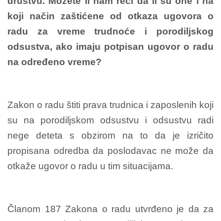
društvu. Možete li nam reći da li su one i na
koji način zaštićene od otkaza ugovora o
radu za vreme trudnoće i porodiljskog
odsustva, ako imaju potpisan ugovor o radu
na određeno vreme?
Zakon o radu štiti prava trudnica i zaposlenih koji
su na porodiljskom odsustvu i odsustvu radi
nege deteta s obzirom na to da je izričito
propisana odredba da poslodavac ne može da
otkaže ugovor o radu u tim situacijama.
Članom 187 Zakona o radu utvrđeno je da za