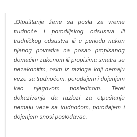
„
Otpuštanje žene sa posla za vreme
trudnoće i porodiljskog odsustva ili
trudničkog odsustva ili u periodu nakon
njenog povratka na posao propisanog
domaćim zakonom ili propisima smatra se
nezakonitim, osim iz razloga koji nemaju
veze sa trudnoćom, porođajem i dojenjem
kao njegovom posledicom. Teret
dokazivanja da razlozi za otpuštanje
nemaju veze sa trudnoćom, porođajem i
dojenjem snosi poslodavac.