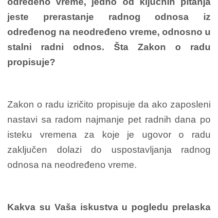
određeno vreme, jedno od ključnih pitanja
jeste prerastanje radnog odnosa iz
određenog na neodređeno vreme, odnosno u
stalni radni odnos. Šta Zakon o radu
propisuje?
Zakon o radu izričito propisuje da ako zaposleni
nastavi sa radom najmanje pet radnih dana po
isteku vremena za koje je ugovor o radu
zaključen dolazi do uspostavljanja radnog
odnosa na neodređeno vreme.
Kakva su Vaša iskustva u pogledu prelaska