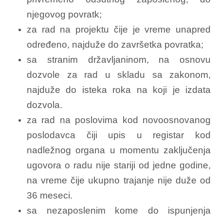
njegovog povratk;
za rad na projektu čije je vreme unapred
određeno, najduže do završetka povratka;
sa stranim državljaninom, na osnovu
dozvole za rad u skladu sa zakonom,
najduže do isteka roka na koji je izdata
dozvola.
za rad na poslovima kod novoosnovanog
poslodavca čiji upis u registar kod
nadležnog organa u momentu zaključenja
ugovora o radu nije stariji od jedne godine,
na vreme čije ukupno trajanje nije duže od
36 meseci.
sa nezaposlenim kome do ispunjenja