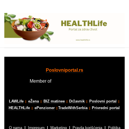
Poslovniportal.rs
Member of
Business media group
LAWLife
eŽena
BIZ matinee
Državnik
Poslovni portal
|
|
|
|
|
HEALTHLife
ePenzioner
TradeWithSerbia
Privredni portal
|
|
|
O nama
|
Impresum
|
Marketing
|
Pravila korišćenja
|
Politika