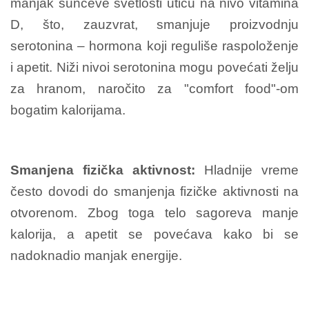
manjak sunčeve svetlosti utiču na nivo vitamina
D, što, zauzvrat, smanjuje proizvodnju
serotonina – hormona koji reguliše raspoloženje
i apetit. Niži nivoi serotonina mogu povećati želju
za hranom, naročito za "comfort food"-om
bogatim kalorijama.
Smanjena fizička aktivnost:
Hladnije vreme
često dovodi do smanjenja fizičke aktivnosti na
otvorenom. Zbog toga telo sagoreva manje
kalorija, a apetit se povećava kako bi se
nadoknadio manjak energije.