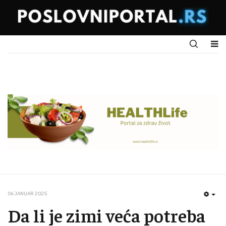
06 JANUAR 2025
EMP
Da li je zimi veća potreba