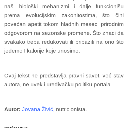
naši biološki mehanizmi i dalje funkcionišu
prema evolucijskim zakonitostima, što čini
povećan apetit tokom hladnih meseci prirodnim
odgovorom na sezonske promene. Što znaci da
svakako treba redukovati ili pripaziti na ono što
jedemo I kalorije koje unosimo.
Ovaj tekst ne predstavlja pravni savet, već stav
autora, ne uvek i uređivačku politiku portala.
Autor:
Jovana Živić
, nutricionista.