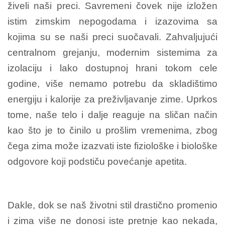
živeli naši preci. Savremeni čovek nije izložen
istim zimskim nepogodama i izazovima sa
kojima su se naši preci suočavali. Zahvaljujući
centralnom grejanju, modernim sistemima za
izolaciju i lako dostupnoj hrani tokom cele
godine, više nemamo potrebu da skladištimo
energiju i kalorije za preživljavanje zime. Uprkos
tome, naše telo i dalje reaguje na sličan način
kao što je to činilo u prošlim vremenima, zbog
čega zima može izazvati iste fiziološke i biološke
odgovore koji podstiču povećanje apetita.
Dakle, dok se naš životni stil drastično promenio
i zima više ne donosi iste pretnje kao nekada,