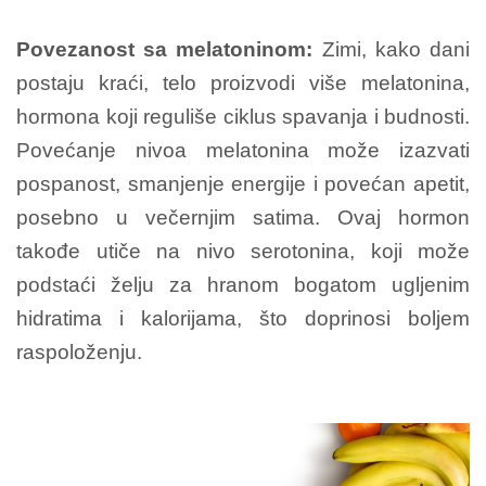
Povezanost sa melatoninom:
Zimi, kako dani
postaju kraći, telo proizvodi više melatonina,
hormona koji reguliše ciklus spavanja i budnosti.
Povećanje nivoa melatonina može izazvati
pospanost, smanjenje energije i povećan apetit,
posebno u večernjim satima. Ovaj hormon
takođe utiče na nivo serotonina, koji može
podstaći želju za hranom bogatom ugljenim
hidratima i kalorijama, što doprinosi boljem
raspoloženju.