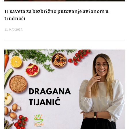
11 saveta za bezbrižno putovanje avionom u
trudnoći
11. MAJ 2024.