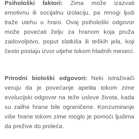
Psihološki faktori:
Zima može izazvati
emotivnu ili socijalnu izolaciju, pa mnogi ljudi
traže utehu u hrani. Ovaj psihološki odgovor
može povećati želju za hranom koja pruža
zadovoljstvo, poput slatkiša ili teških jela, koji
često postaju izvor utjehe tokom hladnih meseci.
Prirodni biološki odgovori:
Neki istraživači
veruju da je povećanje apetita tokom zime
evolucijski odgovor na teže uslove života, kada
su zalihe hrane bile ograničene. Konzumiranje
više hrane tokom zime moglo je pomoći ljudima
da prežive do proleća.