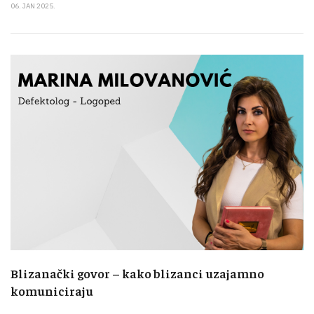
06. JAN 2025.
Blizanački govor – kako blizanci uzajamno
komuniciraju