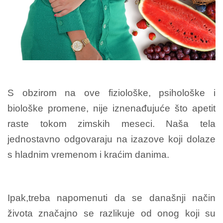
S obzirom na ove fiziološke, psihološke i
biološke promene, nije iznenađujuće što apetit
raste tokom zimskih meseci. Naša tela
jednostavno odgovaraju na izazove koji dolaze
s hladnim vremenom i kraćim danima.
Ipak,treba napomenuti da se današnji način
života značajno se razlikuje od onog koji su