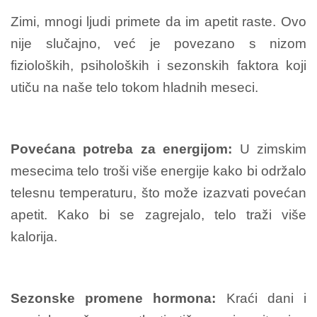
Zimi, mnogi ljudi primete da im apetit raste. Ovo
nije slučajno, već je povezano s nizom
fizioloških, psiholoških i sezonskih faktora koji
utiču na naše telo tokom hladnih meseci.
Povećana potreba za energijom:
U zimskim
mesecima telo troši više energije kako bi održalo
telesnu temperaturu, što može izazvati povećan
apetit. Kako bi se zagrejalo, telo traži više
kalorija.
Sezonske promene hormona:
Kraći dani i