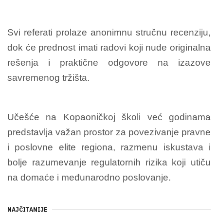
Svi referati prolaze anonimnu stručnu recenziju,
dok će prednost imati radovi koji nude originalna
rešenja i praktične odgovore na izazove
savremenog tržišta.
Učešće na Kopaoničkoj školi već godinama
predstavlja važan prostor za povezivanje pravne
i poslovne elite regiona, razmenu iskustava i
bolje razumevanje regulatornih rizika koji utiču
na domaće i međunarodno poslovanje.
NAJČITANIJE