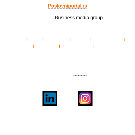
Poslovniportal.rs
Member of
Business media group
LAWLife
eŽena
BIZ matinee
Državnik
Poslovni portal
|
|
|
|
|
HEALTHLife
ePenzioner
TradeWithSerbia
Privredni portal
|
|
|
O nama
|
Impresum
|
Marketing
|
Pravila korišćenja
|
Politika
privatnosti
|
Kontakt