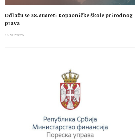
Odlažu se 38. susreti Kopaoničke škole prirodnog
prava
15. SEP 2025.