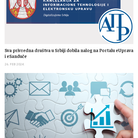
Sva privredna društva u Srbiji dobila nalog na Portalu eUprava
i eSanduče
26. FEB 2024.