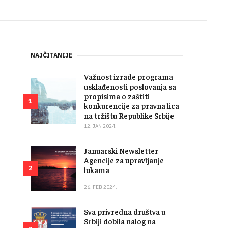
NAJČITANIJE
Važnost izrade programa
usklađenosti poslovanja sa
propisima o zaštiti
1
konkurencije za pravna lica
na tržištu Republike Srbije
12. JAN 2024.
Januarski Newsletter
Agencije za upravljanje
2
lukama
26. FEB 2024.
Sva privredna društva u
Srbiji dobila nalog na