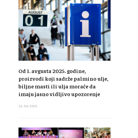
Od 1. avgusta 2025. godine,
proizvodi koji sadrže palmino ulje,
biljne masti ili ulja moraće da
imaju jasno vidljivo upozorenje
16. JUL 2025.