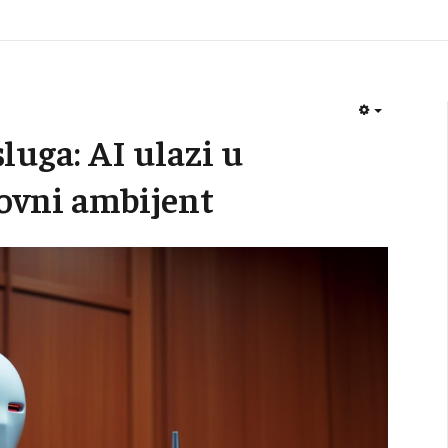
EMPTY
luga: AI ulazi u
ovni ambijent