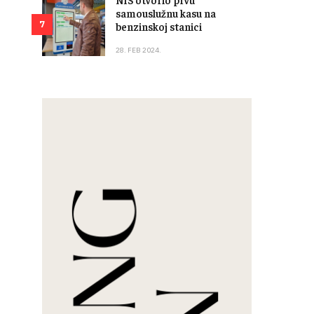
samouslužnu kasu na
7
benzinskoj stanici
28. FEB 2024.