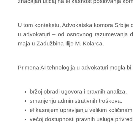
značajan uticaj na efikasnost poslovanja komp
U tom kontekstu,
Advokatska komora Srbije
o
u advokaturi – od osnovnog razumevanja do 
maja u
Zadužbina Ilije M. Kolarca
.
Primena AI tehnologija u advokaturi mogla bi
bržoj obradi ugovora i pravnih analiza,
smanjenju administrativnih troškova,
efikasnijem upravljanju velikim količina
većoj dostupnosti pravnih usluga privredi