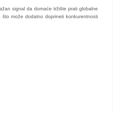
ažan signal da domaće tržište prati globalne
a, što može dodatno doprineti konkurentnosti