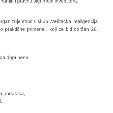
anija i pravnu sigurnost investitora.
rganizuje stručni skup „Veštačka inteligencija
praktične primene“, koji će biti održan 26.
 da doprinese:
ma podataka,
.