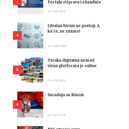
3
Portalu eUprava i eSanduče
26. FEB 2024.
Idealan biznis ne postoji. A
ka’ će, ne znamo!
4
19. MAR 2024.
Turska digitalna nomad
vizna platforma je online
5
29. APR 2024.
Saradnja sa Kinom
6
11. MAJ 2024.
NIS otvorio prvu